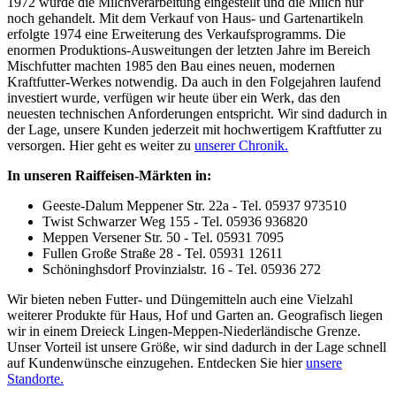
1972 wurde die Milchverarbeitung eingestellt und die Milch nur
noch gehandelt. Mit dem Verkauf von Haus- und Gartenartikeln
erfolgte 1974 eine Erweiterung des Verkaufsprogramms. Die
enormen Produktions-Ausweitungen der letzten Jahre im Bereich
Mischfutter machten 1985 den Bau eines neuen, modernen
Kraftfutter-Werkes notwendig. Da auch in den Folgejahren laufend
investiert wurde, verfügen wir heute über ein Werk, das den
neuesten technischen Anforderungen entspricht. Wir sind dadurch in
der Lage, unsere Kunden jederzeit mit hochwertigem Kraftfutter zu
versorgen.
Hier geht es weiter zu
unserer Chronik.
In unseren Raiffeisen-Märkten in:
Geeste-Dalum Meppener Str. 22a - Tel. 05937 973510
Twist Schwarzer Weg 155 - Tel. 05936 936820
Meppen Versener Str. 50 - Tel. 05931 7095
Fullen Große Straße 28 - Tel. 05931 12611
Schöninghsdorf Provinzialstr. 16 - Tel. 05936 272
Wir bieten neben Futter- und Düngemitteln auch eine Vielzahl
weiterer Produkte für Haus, Hof und Garten an. Geografisch liegen
wir in einem Dreieck Lingen-Meppen-Niederländische Grenze.
Unser Vorteil ist unsere Größe, wir sind dadurch in der Lage schnell
auf Kundenwünsche einzugehen.
Entdecken Sie hier
unsere
Standorte.