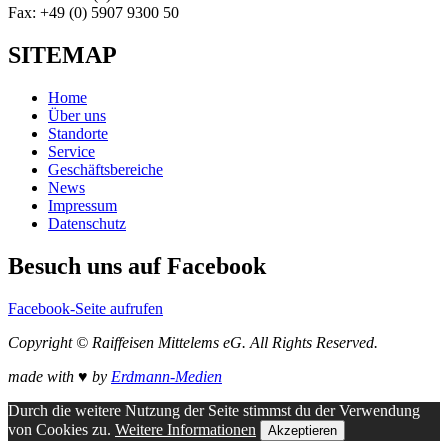
Fax: +49 (0) 5907 9300 50
SITEMAP
Home
Über uns
Standorte
Service
Geschäftsbereiche
News
Impressum
Datenschutz
Besuch uns auf Facebook
Facebook-Seite aufrufen
Copyright © Raiffeisen Mittelems eG. All Rights Reserved.
made with ♥ by
Erdmann-Medien
Scroll
Durch die weitere Nutzung der Seite stimmst du der Verwendung
Up
von Cookies zu.
Weitere Informationen
Akzeptieren